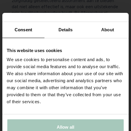
zorgvuldig geselecteerd assortiment aan te bieden
dat niet alleen effectief is, maar ook een uitstekende
prijs-kwaliteitverhouding biedt. Bij Allergiehop.nl
geloven wij in producten die zowel goed zijn voor u
als voor het milieu. Daarom kiezen wij uitsluitend voor
Consent
Details
About
artikelen zonder chemische toevoegingen, zodat u
met een gerust hart kunt slapen.
This website uses cookies
Allergieshop.be
Ben je op de juiste plek?
We use cookies to personalise content and ads, to
De Ring 5
provide social media features and to analyse our traffic.
5261 LM, Vught
Kies een winkel:
We also share information about your use of our site with
IBAN:
NL11 RABO 0120074605
Nederland
our social media, advertising and analytics partners who
BIC:
RABONL2U
may combine it with other information that you’ve
BTW:
NL817279052.B01
provided to them or that they’ve collected from your use
België
Kamer van Koophandel:
17198480
of their services.
www.allergieshop.be
info@allergieshop.be
Allow all